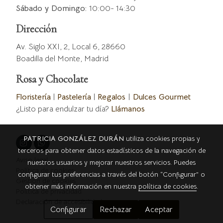
Sábado y Domingo:
10:00- 14:30
Dirección
Av. Siglo XXI, 2, Local 6, 28660
Boadilla del Monte, Madrid
Rosa y Chocolate
Floristería
|
Pastelería
|
Regalos
|
Dulces Gourmet
¿Listo para endulzar tu día?
Llámanos
PATRICIA GONZÁLEZ DURÁN
utiliza cookies propias y
terceros para obtener datos estadísticos de la navegación de
Aviso legal
nuestros usuarios y mejorar nuestros servicios. Puedes
Política de cookies
configurar tus preferencias a través del botón “Configurar” o
Gestión de cookies
obtener más información en nuestra
política de cookies
.
Política de privacidad
Declaración de accesibilidad
Configurar
Rechazar
Aceptar