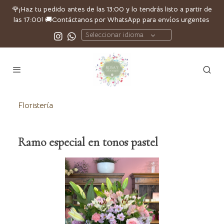
🌹
¡Haz tu pedido antes de las 13:00 y lo tendrás listo a partir de
las 17:00!
🚚
Contáctanos por
WhatsApp
para envíos urgentes
Seleccionar idioma
Floristería
Ramo especial en tonos pastel